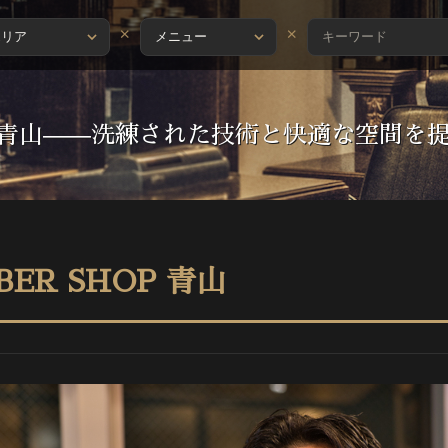
×
×
HOP 青山——洗練された技術と快適な空間
BER SHOP 青山