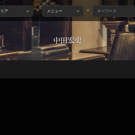
×
×
中田宏史