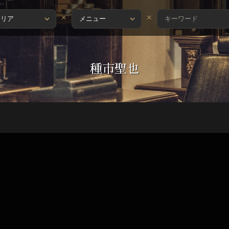
×
×
種市聖也