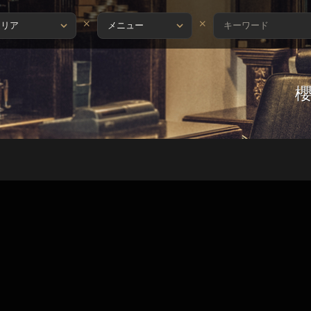
×
×
店長 櫻井 