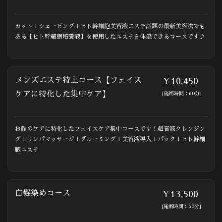
カット＋シェービング＋ヒト幹細胞美容液エステ話題の最新美容法でも
ある【ヒト幹細胞培養液】を使用したエステを体感できるコースです♪
メンズエステ特上コース【フェイス
￥10,450
ケアに特化した集中ケア】
[施術時間：60分]
お顔のケアに特化したフェイスケア集中コースです！超音波クレンジン
グ＋リンパマッサージ＋グルーミング＋美容液導入＋パック＋ヒト幹細
胞エステ
白髪染めコース
￥13,500
[施術時間：60分]