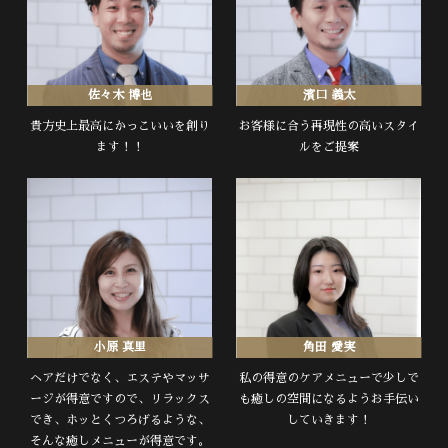
佐々木 博也
濱口 義太
貴方史上最高にかっこいいを創り
お客様に合う再現性の高いスタイ
ます！！
ルをご提案
小原 真里
角田 愛実
ヘアだけでなく、エステやマッサ
私の得意のケアメニューで少しで
ージが得意ですので、リラックス
も癒しの空間になるようお手伝い
でき、ホッとくつろげるような、
していきます！
そんな癒しメニューが得意です。