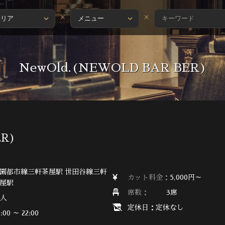
×
×
NewOld.(NEWOLD BAR BER)
ER)
園都市線三軒茶屋駅 世田谷線三軒
カット料金：
5,000円～
屋駅
席数：
3席
4人
定休日：定休なし
:00 ～ 22:00