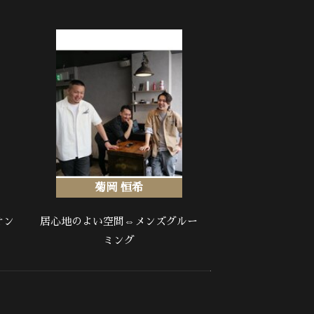
菊岡 恒希
オン
居心地のよい空間⇔メンズグルー
ミング