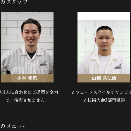
R)のスタッフ
小林 元気
山越 久仁治
1人1人に合わせたご提案を全力
☆フェードスタイルチャンピ
で。後悔させません！
☆技術大会3部門優勝
R)のメニュー