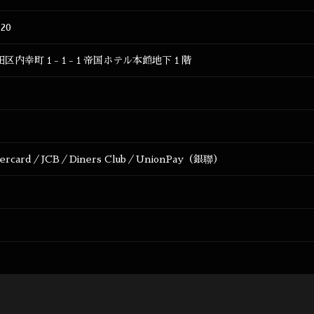
820
田区内幸町１-１-１帝国ホテル本館地下１階
tercard／JCB／Diners Club／UnionPay（銀聯）