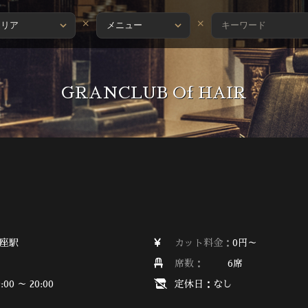
×
×
GRANCLUB Of HAIR
座駅
カット料金：
0円～
席数：
6席
:00 ～ 20:00
定休日：なし