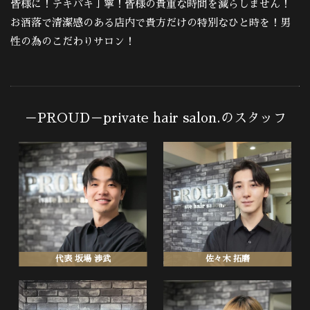
皆様に！テキパキ丁寧！皆様の貴重な時間を減らしません！
お洒落で清潔感のある店内で貴方だけの特別なひと時を！男
性の為のこだわりサロン！
－PROUD－private hair salon.のスタッフ
代表 坂場 渉武
佐々木 拓磨