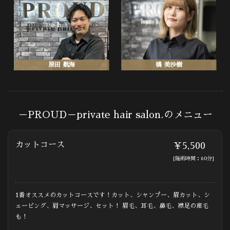
原田 航海
橘 美沙樹
－PROUD－private hair salon.のメニュー
カットコース
￥5,500
[施術時間：60分]
1番オススメのカットコースです！カット、シャンプー、眉カット、シ
ェービング、肩マッサージ、セット！ 眉毛、耳毛、鼻毛、襟足の産毛
も！