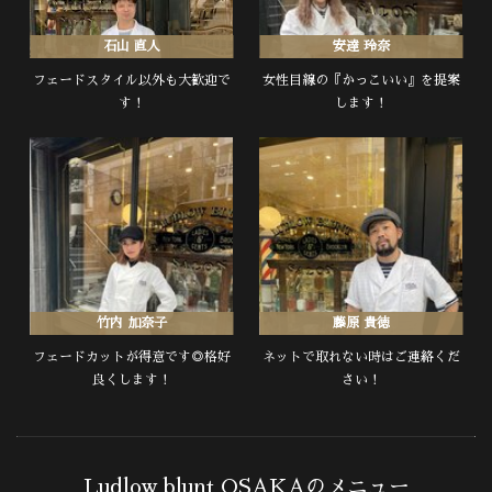
石山 直人
安達 玲奈
フェードスタイル以外も大歓迎で
女性目線の『かっこいい』を提案
す！
します！
竹内 加奈子
藤原 貴徳
フェードカットが得意です◎格好
ネットで取れない時はご連絡くだ
良くします！
さい！
Ludlow blunt OSAKAのメニュー