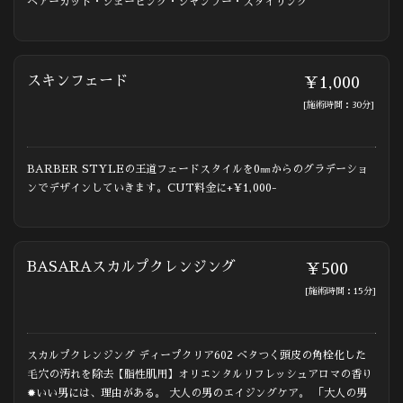
ヘアーカット・シェービング・シャンプー・スタイリング
スキンフェード
￥1,000
[施術時間：30分]
BARBER STYLEの王道フェードスタイルを0㎜からのグラデーショ
ンでデザインしていきます。CUT料金に+¥1,000-
BASARAスカルプクレンジング
￥500
[施術時間：15分]
スカルプクレンジング ディープクリア602 ベタつく頭皮の角栓化した
毛穴の汚れを除去【脂性肌用】オリエンタルリフレッシュアロマの香り
✹いい男には、理由がある。 大人の男のエイジングケア。 「大人の男