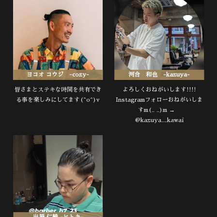
ヨコオ コウジ -cozy-
河合 和也 -kazuya-
皆さまとステキな時間を共有でき
よろしくおねがいします!!!!
る事を楽しみにしてます(^o^)v
Instagramフォローおねがいしま
すm(_ _)m →
@kazuya__kawai
出原 仁綺 -ヒトキ-