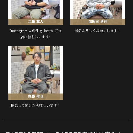
工藤 慧人
加賀田 晃河
Instagram →@fl_g_keito ご来
指名よろしくお願いします！
店お待ちしてます!
齊藤 侑也
指名して頂けたら嬉しいです！