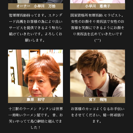
オーナー 小早川 万治
小早川 恵美子
管理理容師持ってます。スタンダ
国家資格所有理容師.セラピスト。
ード高槻をお客様の為により良い
女性のお顔そり美容法で女性のお
サービスを提供できるよう努力し
客様を笑顔にできるようにお顔そ
続けていきたいです。よろしくお
り美容法を広めていきたいです
願いします。
(^^)
藤原 和守
宮下 飛翔
十三駅のラーメン タンタンは世界
お客様のカッコよくなるお手伝い
一美味いラーメン屋です。 昔、お
をさせてください、精一杯頑張り
笑いやってて島○紳助と組んでま
ます。
した！