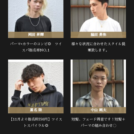
岡田 昇輝
脇田 勇弥
パーマ×カラーのコンビ◎ ツイ
様々な状況に合わせたスタイル提
スパ指名率NO,1
案致します。
重名 陸
中山 純太
【11月より指名料550円】ツイス
短髪、フェード得意です！短髪＋
トスパイラル◎
パーマの組み合わせ〇