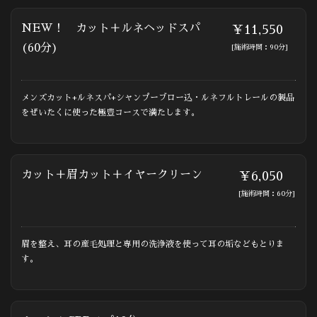
NEW！ カット＋ルネヘッドスパ
￥11,550
(60分)
[施術時間：90分]
メンズカット+ルネスパ+シャンプーブロー込・ルネフルトレールの製品
をぜいたくに使った極豊コースで満たします。
カット＋眉カット＋イヤークリーン
￥6,050
[施術時間：60分]
眉を整え、耳の産毛処理と専用の洗浄液を使って耳の垢などもとりま
す。